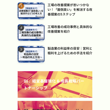
工場の改善提案が思いつかな
い！「面倒臭い」を解消する改
善提案の5ステップ
工場改善の成功事例と具体的な
改善提案を紹介
製造業の利益率の目安｜営利と
粗利を上げるための手法を紹介
カ
バ
01．経営基盤強化 & 成長戦略パー
ー
トナーシップ
リ
ン
ク
カ
バ