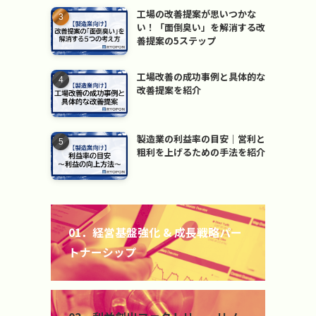
工場の改善提案が思いつかな
い！「面倒臭い」を解消する改
善提案の5ステップ
工場改善の成功事例と具体的な
改善提案を紹介
製造業の利益率の目安｜営利と
粗利を上げるための手法を紹介
カ
バ
01．経営基盤強化 & 成長戦略パー
ー
トナーシップ
リ
ン
ク
カ
バ