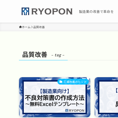
製造業の改善で革命を
ホーム
品質改善
品質改善
– tag –
工場改善のヒント