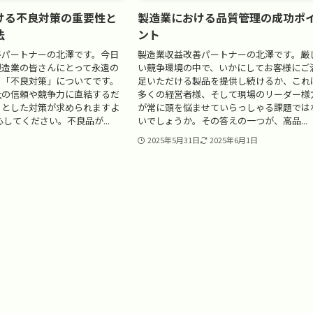
ける不良対策の重要性と
製造業における品質管理の成功ポ
法
ント
善パートナーの北澤です。今日
製造業収益改善パートナーの北澤です。厳
製造業の皆さんにとって永遠の
い競争環境の中で、いかにしてお客様にご
る「不良対策」についてです。
足いただける製品を提供し続けるか、これ
社の信頼や競争力に直結するだ
多くの経営者様、そして現場のリーダー様
りとした対策が求められますよ
が常に頭を悩ませていらっしゃる課題では
心してください。不良品が...
いでしょうか。その答えの一つが、高品...
2025年5月31日
2025年6月1日