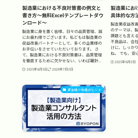
製造業における不良対策書の例文と
製造業にお
書き方～無料Excelテンプレートダウ
具体的な方
ンロード～
製造業収益改
のテーマは、
製造業に身を置く皆様、日々の品質管理、誠
課題とも言え
にお疲れ様でございます。私どもは製造業の
不良品は、会
収益改善パートナーとして、多くの企業様の
けに、しっか
お手伝いをさせていただいております。 さ
ね。 でも、安
て、製造業における不良対策書は、品質管理
を徹底するために欠かせない、いわば羅針...
2025年6月3日
2025年6月5日
2026年7月3日
資金繰り改善のヒント