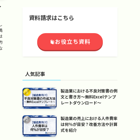
イ
資料請求はこちら
し
満
は
お役立ち資料
方
な
人気記事
製造業における不良対策書の例
文と書き方～無料Excelテンプ
レートダウンロード～
製造業の売上における人件費率
は何％が目安？改善方法や計算
式を紹介