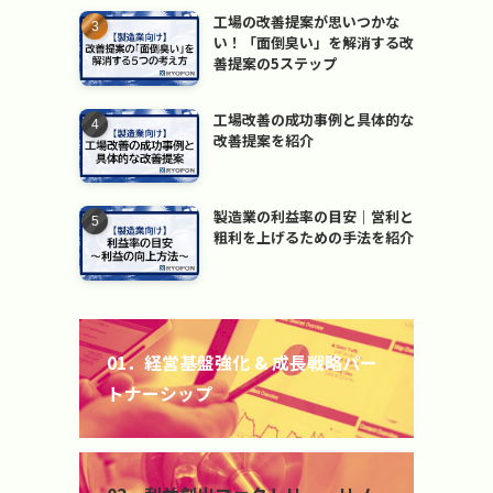
工場の改善提案が思いつかな
い！「面倒臭い」を解消する改
善提案の5ステップ
工場改善の成功事例と具体的な
改善提案を紹介
製造業の利益率の目安｜営利と
粗利を上げるための手法を紹介
カ
バ
01．経営基盤強化 & 成長戦略パー
ー
トナーシップ
リ
ン
ク
カ
バ