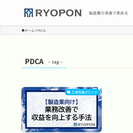
製造業の改善で革命を
ホーム
PDCA
PDCA
– tag –
工場改善のヒント