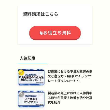
資料請求はこちら
お役立ち資料
人気記事
自
製造業における不良対策書の例
文と書き方～無料Excelテンプ
レートダウンロード～
製造業の売上における人件費率
は何％が目安？改善方法や計算
式を紹介