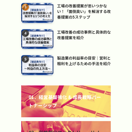
工場の改善提案が思いつかな
い！「面倒臭い」を解消する改
善提案の5ステップ
工場改善の成功事例と具体的な
改善提案を紹介
製造業の利益率の目安｜営利と
粗利を上げるための手法を紹介
カ
バ
01．経営基盤強化 & 成長戦略パー
ー
トナーシップ
リ
ン
ク
カ
バ