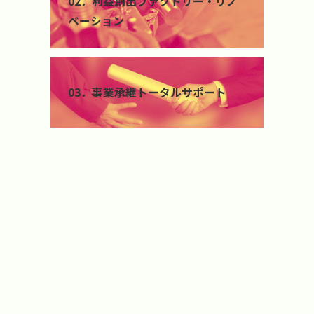
02．利益創出ファクトリー・リノ
ー
ベーション
リ
ン
ク
カ
バ
03．事業承継トータルサポート
ー
リ
ン
ク